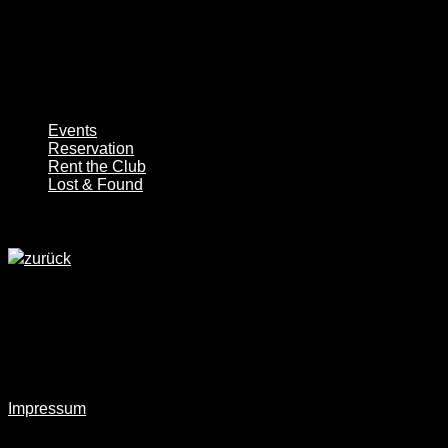
Events
Reservation
Rent the Club
Lost & Found
zurück
Discofox am Donnerstag den 26.06.202
Ab 20:00
Donnerstag steht ganz im Zeichen des Discofox mit Schlager 
Impressum