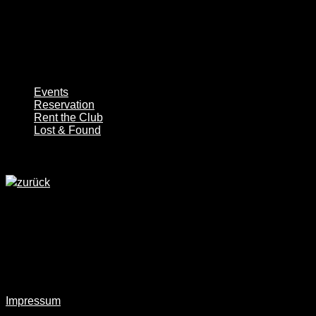
Events
Reservation
Rent the Club
Lost & Found
zurück
Haus am See am Samstag den 22.03.20
Ab 22:00
Tauche ein in unvergessliche Nächte voller mitreißender DJ-S
köstlichen Drinks begeistern.
Impressum