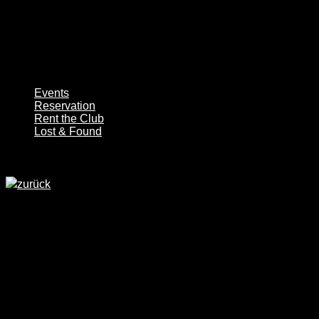
Events
Reservation
Rent the Club
Lost & Found
zurück
Tanznacht am Freitag den 15.05.2026.
Ab 20:00
Freitag von 20:00 bis 23:00 Uhr wird im Lexi’s zu den
rhythmischen Klängen des Disco Fox das Tanzbein
geschwungen – und ab 23:00 Uhr geht es nahtlos weiter mit
„Classics“, einer abwechslungsreichen Musikauswahl von