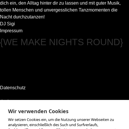
dich ein, den Alltag hinter dir zu lassen und mit guter Musik,
tollen Menschen und unvergesslichen Tanzmomenten die
Nacht durchzutanzen!
DJ Sigi
Impressum
{WE MAKE NIGHTS ROUND}
Datenschutz
designconcept.at
lufy.at
Wir verwenden Cookies
Events
Wir setzen Cookies ein, um die Nutzung unserer Webseiten zu
Reservation
analysieren, einschließlich des Such und Surfverlaufs,