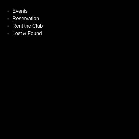
Zum
Inhalt
Events
wechseln
Reservation
Rent the Club
Lost & Found