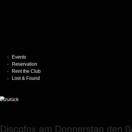
Events
Reservation
Rent the Club
Lost & Found
zurück
Discofox am Donnerstag den 0